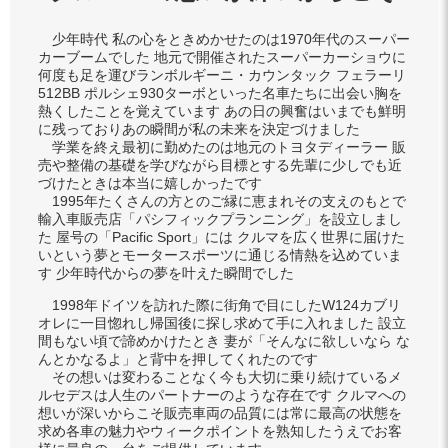
少年時代 私の心をときめかせたのは1970年代のスーパー
カーブームでした 地元で開催されたスーパーカーショウに
何度も足を運びランボルギーニ・カウンタック フェラーリ
512BB ポルシェ930ターボといった名車たちに出会い胸を
熱くしたことを覚えています あの日の興奮はいまでも鮮明
に残っておりあの瞬間が私の未来を決定づけました
学業を終え最初に勤めたのは地元のトヨタディーラー 販
売や整備の基礎を学びながら目標とする先輩に少しでも近
づけたときは本当に嬉しかったです
1995年たくさんの方とのご縁に恵まれその支えのもとで
輸入車販売店「パシフィックプランニング」を設立しまし
た 屋号の「Pacific Sport」には クルマを広く世界に届けた
いという夢とモータースポーツに通じる情熱を込めていま
す 少年時代からの夢を叶えた瞬間でした
1998年ドイツを訪れた際に街角で目にしたW124カブリ
オレに一目惚れし帰国後に探し求めて手に入れました 設立
間もない頃で諦めかけたとき 妻が「そんなに欲しいなら な
んとかなるよ」と背中を押してくれたのです
その想いは変わることなく今も大切に乗り続けているメ
ルセデスは人生のパートナーのような存在です クルマへの
想いが深いからこそ販売車両の品質には常に最高の状態を
求め各車の魅力やウィークポイントを熟知したうえでお客