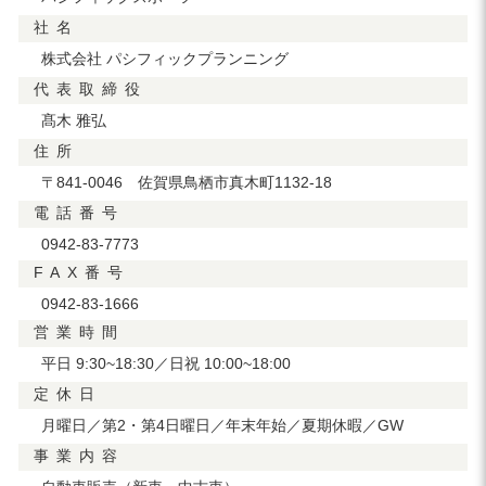
社
名
株式会社 パシフィックプランニング
代
表
取
締
役
髙木 雅弘
住
所
〒841-0046 佐賀県鳥栖市真木町1132-18
電
話
番
号
0942-83-7773
F
A
X
番
号
0942-83-1666
営
業
時
間
平日 9:30~18:30／日祝 10:00~18:00
定
休
日
月曜日／第2・第4日曜日／年末年始／夏期休暇／GW
事
業
内
容