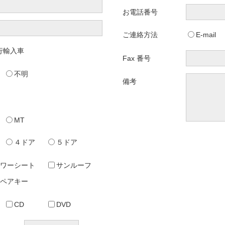
お電話番号
ご連絡方法
E-mail
行輸入車
Fax 番号
不明
備考
MT
４ドア
５ドア
ワーシート
サンルーフ
ペアキー
CD
DVD