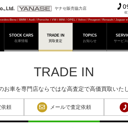
ヤナセ販売協力店
佐
cedes-Benz / BMW / Audi / Porsche / VW / MINI / OPEL / Volvo / Peugeot / Renault / Jaguar et
STOCK CARS
TRADE IN
TOPICS
SERVI
在庫情報
買取査定
お知らせ
サービス
TRADE IN
のお車を専門店ならではな高査定で高価買取いた
定依頼
メールで査定依頼