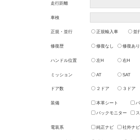
走行距離
車検
正規・並行
正規輸入車
並
修復歴
修復なし
修復あり
ハンドル位置
左H
右H
ミッション
AT
SAT
ドア数
２ドア
３ドア
装備
本革シート
パ
バックモニター
ス
電装系
純正ナビ
社外ナビ