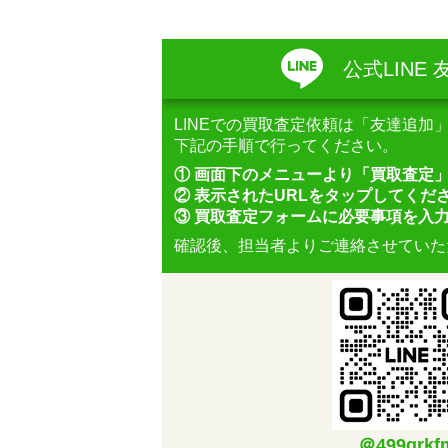
公式LINE
LINEでの買取査定依頼は「友達追加
下記の手順で行ってください。
① 画面下のメニューより「買取査定
② 表示されたURLをタップしてくだ
③ 買取査定フォームに必要事項を入
確認後、担当者よりご連絡させていた
＠499qrkf