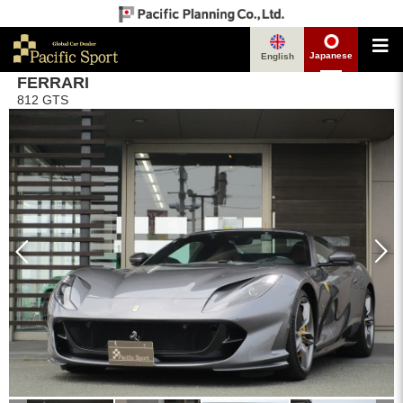
Japanese
English
FERRARI
812 GTS