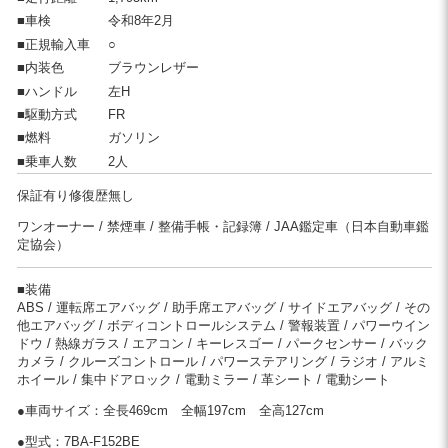
■車検
令和8年2月
■正規輸入車
○
■内装色
ブラウンレザー
■ハンドル
左H
■駆動方式
FR
■燃料
ガソリン
■乗車人数
2人
保証有り修復歴無し
ワンオーナー
禁煙車
整備手帳・記録簿
JAA鑑定車（日本自動車鑑
定協会）
■装備
ABS
運転席エアバッグ
助手席エアバッグ
サイドエアバッグ
その
他エアバッグ
ボディコントロールシステム
警報装置
パワーウイン
ドウ
熱線ガラス
エアコン
キーレスゴー
パークセンサー
バック
カメラ
クルーズコントロール
パワーステアリング
ラジオ
アルミ
ホイール
集中ドアロック
電動ミラー
革シート
電動シート
●車両サイズ：
全長469cm
全幅197cm
全高127cm
●型式：7BA-F152BE