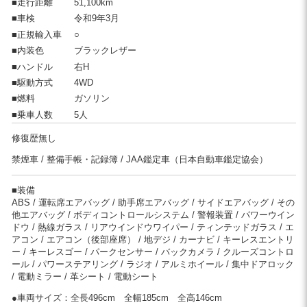
■走行距離
51,100km
■車検
令和9年3月
■正規輸入車
○
■内装色
ブラックレザー
■ハンドル
右H
■駆動方式
4WD
■燃料
ガソリン
■乗車人数
5人
修復歴無し
禁煙車
整備手帳・記録簿
JAA鑑定車（日本自動車鑑定協会）
■装備
ABS
運転席エアバッグ
助手席エアバッグ
サイドエアバッグ
その
他エアバッグ
ボディコントロールシステム
警報装置
パワーウイン
ドウ
熱線ガラス
リアウインドウワイパー
ティンテッドガラス
エ
アコン
エアコン（後部座席）
地デジ
カーナビ
キーレスエントリ
ー
キーレスゴー
パークセンサー
バックカメラ
クルーズコントロ
ール
パワーステアリング
ラジオ
アルミホイール
集中ドアロック
電動ミラー
革シート
電動シート
●車両サイズ：
全長496cm
全幅185cm
全高146cm