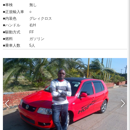
■車検
無し
■正規輸入車
○
■内装色
グレィクロス
■ハンドル
右H
■駆動方式
FF
■燃料
ガソリン
■乗車人数
5人