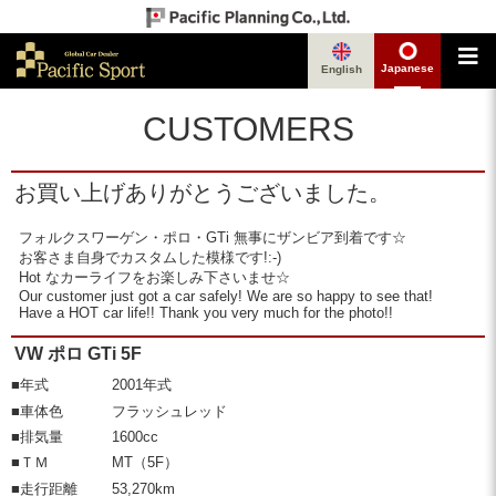
Japanese
English
CUSTOMERS
お買い上げありがとうございました。
フォルクスワーゲン・ポロ・GTi 無事にザンビア到着です☆
お客さま自身でカスタムした模様です!:-)
Hot なカーライフをお楽しみ下さいませ☆
Our customer just got a car safely! We are so happy to see that!
Have a HOT car life!! Thank you very much for the photo!!
VW ポロ GTi 5F
■年式
2001年式
■車体色
フラッシュレッド
■排気量
1600cc
■ＴＭ
MT（5F）
■走行距離
53,270km