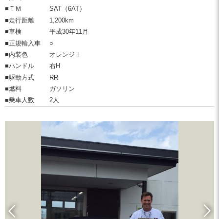
■ＴＭ
SAT（6AT）
■走行距離
1,200km
■車検
平成30年11月
■正規輸入車
○
■内装色
オレンジⅡ
■ハンドル
右H
■駆動方式
RR
■燃料
ガソリン
■乗車人数
2人