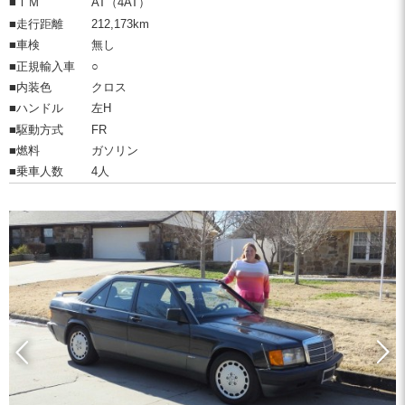
■ＴＭ
AT（4AT）
■走行距離
212,173km
■車検
無し
■正規輸入車
○
■内装色
クロス
■ハンドル
左H
■駆動方式
FR
■燃料
ガソリン
■乗車人数
4人