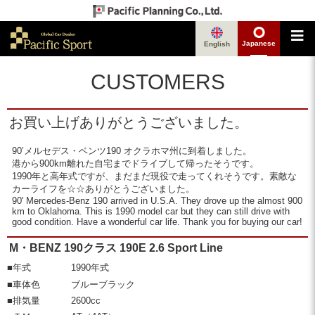
Japanese
English
CUSTOMERS
お買い上げありがとうございました。
90’メルセデス・ベンツ190 オクラホマ州に到着しました。
港から900km離れた自宅までドライブして帰ったそうです。
1990年と高年式ですが、まだまだ現役で走ってくれそうです。素敵な
カーライフを☆☆ありがとうございました。
90' Mercedes-Benz 190 arrived in U.S.A. They drove up the almost 900
km to Oklahoma. This is 1990 model car but they can still drive with
good condition. Have a wonderful car life. Thank you for buying our car!
M・BENZ 190クラス 190E 2.6 Sport Line
■年式
1990年式
■車体色
ブルーブラック
■排気量
2600cc