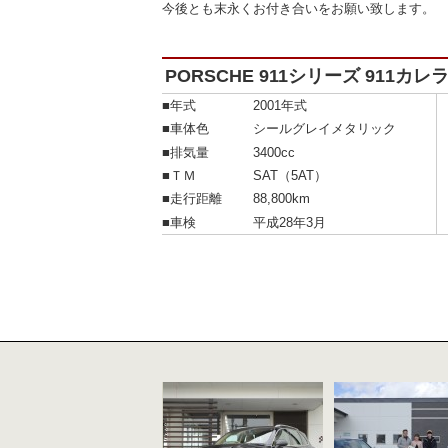
今後とも末永くお付き合いをお願い致します。 
PORSCHE 911シリーズ 911カ
■年式
2001年式
■車体色
シールグレイメタリック
■排気量
3400cc
■ＴＭ
SAT（5AT）
■走行距離
88,800km
■車検
平成28年3月