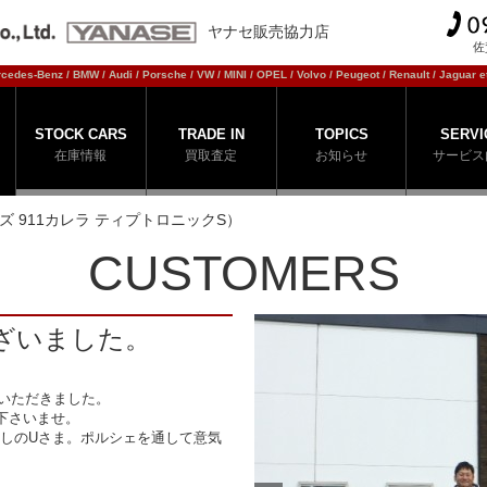
ヤナセ販売協力店
佐
cedes-Benz / BMW / Audi / Porsche / VW / MINI / OPEL / Volvo / Peugeot / Renault / Jaguar et
STOCK CARS
TRADE IN
TOPICS
SERVI
在庫情報
買取査定
お知らせ
サービス
ーズ 911カレラ ティプトロニックS）
CUSTOMERS
ざいました。
入いただきました。
下さいませ。
しのUさま。ポルシェを通して意気