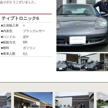
ありがとうございました。
レラ ティプトロニックS
■正規輸入車
○
■内装色
ブラックレザー
■ハンドル
左H
■駆動方式
RR
■燃料
ガソリン
■乗車人数
4人